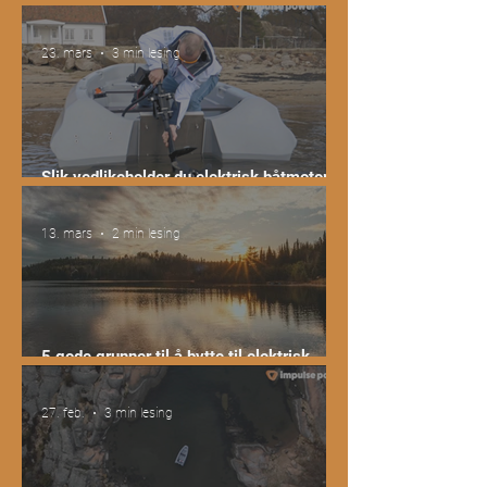
Nye regler på Lyseren fra 2026
23. mars
3 min lesing
Slik vedlikeholder du elektrisk båtmotor
og batteri – tips for lengre levetid
13. mars
2 min lesing
5 gode grunner til å bytte til elektrisk
båtmotor i 2026
27. feb.
3 min lesing