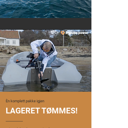
Èn komplett pakke igjen
LAGERET TØMMES
!