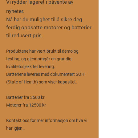
Vi rydder lageret i påvente av
nyheter.
Nå har du mulighet til å sikre deg
ferdig oppsatte motorer og
batterier
til redusert pris.
Produktene har vært brukt til demo og
testing, og gjennomgår en grundig
kvalitetssjekk før levering.
Batteriene leveres med dokumentert SOH
(State of Health) som viser kapasitet.
Batterier fra 3500 kr
Motorer fra 12500 kr
Kontakt oss for mer informasjon om hva vi
har igjen.