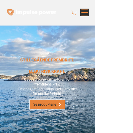
STILLEGÅENDE FREMDRIFT.
ELEKTRISK KRAFT.
Oppdag påhengsmotoren for
fremtidens krav.
Elektrisk, lett og driftssikker – utviklet
for norske forhold.
Se produktene