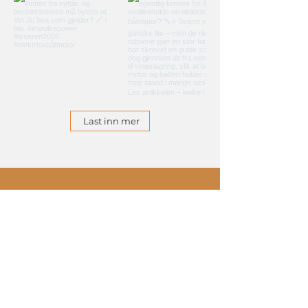
Last inn mer
KONTAKT OSS
Ellingsrudveien 37
Ski, NO 1424
Arne:
+47 473 37 622
Erik:
+47 916 91 172