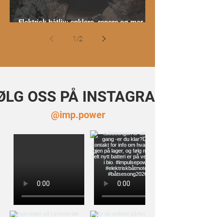
Elektrisk båtliv: enklere, renere og mer
moro på vannet
1
/
2
ØLG OSS PÅ INSTAGRAM
@imp.power