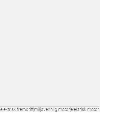
elektrisk fremdrift
miljøvennlig motor
elektrisk motor
bærekraftig båtliv
elektrisk båtfrift
forutsigbart båthold
fritidsbåt
Elektrisk båtliv