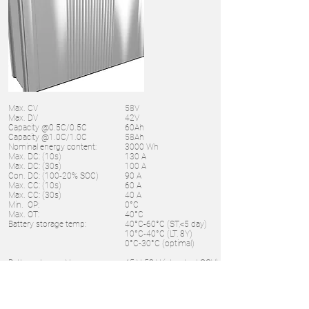
Max. CV
58V
Max. DV
42V
Capacity @0.5C/0.5C
60Ah
Capacity @1.0C/1.0C
58Ah
Nominal energy content:
3000 Wh
Max. DC: (10s)
130 A
Max. DC: (30s)
100 A
Con. DC: (100-20% SOC)
90 A
Max. CC: (10s)
60 A
Max. CC: (30s)
40 A
Min. OP:
0°C
Max. OT:
40°C
Battery storage temp:
40°C-60°C (ST,<5 day)
10°C-40°C (LT, 8Y)
0°C-30°C (optimal)
Battery storage V:
45 V-58 V (standard OCV)
51 V-56 V (optimal)
Cell storage humidity:
≤ 80 %
Expected external dimension:
220 x 120 x 450 mm
Expected lifecycle @1C:
Over 5,500 cycles