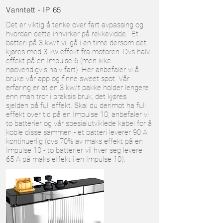
Vanntett - IP 65
Det er viktig å tenke over fart avpassing og
hvordan dette innvirker på rekkevidde. Et
batteri på 3 kw/t vil gå i en time dersom det
kjøres med 3 kw effekt fra motoren. Dvs halv
effekt på en Impulse 6 (men ikke
nødvendigvis halv fart). Her anbefaler vi å
bruke vår app og finne sweet spot. Vår
erfaring er at en 3 kw/t pakke holder lengere
enn man tror i praksis bruk, det kjøres
sjelden på full effekt. Skal du derimot ha full
effekt over tid på en Impulse 10, anbefaler vi
to batterier og vår spesialutviklede kabel for å
koble disse sammen - et batteri leverer 90 A
kontinuerlig (dvs 70% av maks effekt på en
Impulse 10 - to batterier vil hver seg levere
65 A på maks effekt i en Impulse 10).